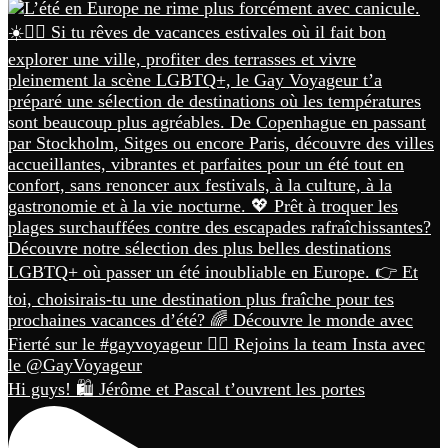
Hi guys! 🛍️ Jérôme et Pascal t’ouvrent les portes