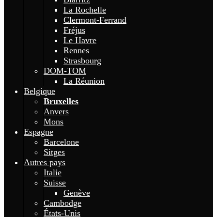
La Rochelle
Clermont-Ferrand
Fréjus
Le Havre
Rennes
Strasbourg
DOM-TOM
La Réunion
Belgique
Bruxelles
Anvers
Mons
Espagne
Barcelone
Sitges
Autres pays
Italie
Suisse
Genève
Cambodge
États-Unis