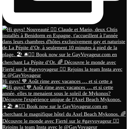
Hi guys! 💙 Août rime avec vacances … et si cette a