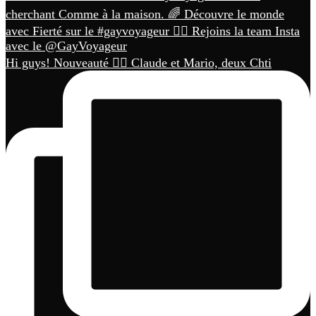
Hi guys! Nouveauté 🏳️‍🌈 Claude et Mario, deux Chti