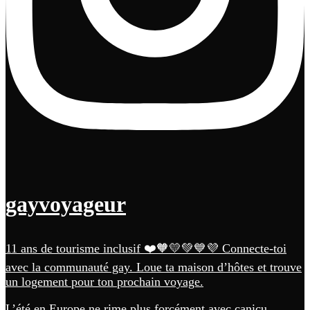
gayvoyageur
11 ans de tourisme inclusif ❤️🧡💛💚💙💜 Connecte-toi
avec la communauté gay. Loue ta maison d’hôtes et trouve
un logement pour ton prochain voyage.
L’été en Europe ne rime plus forcément avec canicu