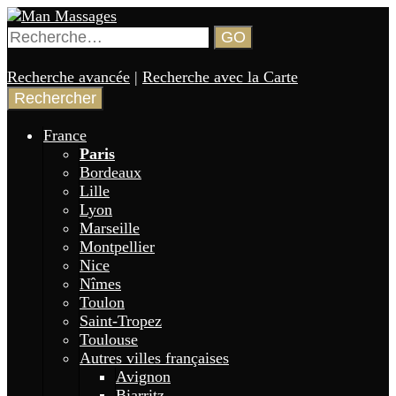
Aller
au
Rechercher :
GO
contenu
Man Massages
Annuaire de gay massages en France 🏳️‍🌈
principal
Recherche avancée
|
Recherche avec la Carte
France
Paris
Bordeaux
Lille
Lyon
Marseille
Montpellier
Nice
Nîmes
Toulon
Saint-Tropez
Toulouse
Autres villes françaises
Avignon
Biarritz