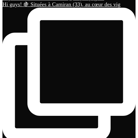
Hi guys! 🍇 Situées à Camiran (33), au cœur des vig