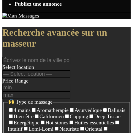
Publiez une annonce
Recherche avancée sur un
masseur
Select location
Price Range
Type de massage
4 mains
Aromathérapie
Ayurvédique
Balinais
Bien-être
Californien
Cupping
Deep Tissue
Energétique
Hot stones
Huiles essentielles
Intuitif
Lomi-Lomi
Naturiste
Oriental