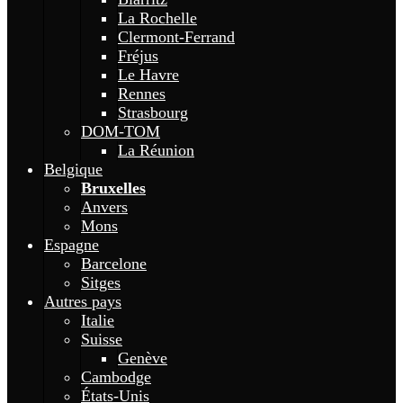
La Rochelle
Clermont-Ferrand
Fréjus
Le Havre
Rennes
Strasbourg
DOM-TOM
La Réunion
Belgique
Bruxelles
Anvers
Mons
Espagne
Barcelone
Sitges
Autres pays
Italie
Suisse
Genève
Cambodge
États-Unis