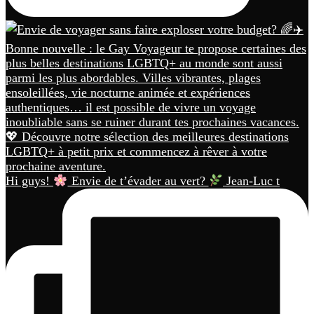
Hi guys!
Envie de t’évader au vert?
Jean-Luc t