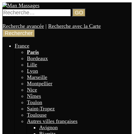
Aller
au
Rechercher :
GO
contenu
Annuaire de gay massages en France
Man Massages
principal
Recherche avancée
|
Recherche avec la Carte
France
Paris
Bordeaux
Lille
Lyon
Marseille
Montpellier
Nice
Nîmes
Toulon
Saint-Tropez
Toulouse
Autres villes françaises
Avignon
Biarritz