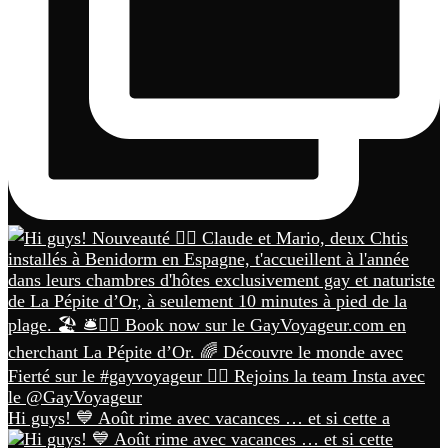
Hi guys! 💙 Août rime avec vacances … et si cette a