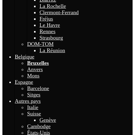
La Rochelle
Clermont-Ferrand
Fréjus
Le Havre
Rennes
Strasbourg
DOM-TOM
La Réunion
Belgique
Bruxelles
Anvers
Mons
Espagne
Barcelone
Sitges
Autres pays
Italie
Suisse
Genève
Cambodge
États-Unis