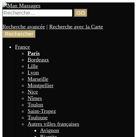
Aller
au
Rechercher :
GO
contenu
Annuaire de gay massages en France 🏳️‍🌈
Man Massages
principal
Recherche avancée
|
Recherche avec la Carte
France
Paris
Bordeaux
Lille
Lyon
Marseille
Montpellier
Nice
Nîmes
Toulon
Saint-Tropez
Toulouse
Autres villes françaises
Avignon
Biarritz