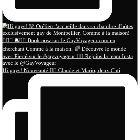
Hi guys! Nouveauté 🏳️‍🌈 Claude et Mario, deux Chti