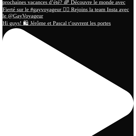
Hi guys! 🛍️ Jérôme et Pascal t’ouvrent les portes