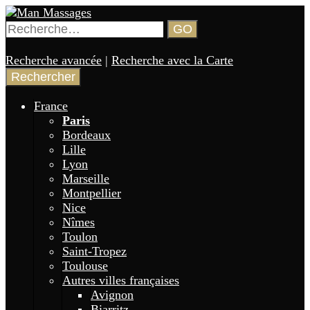
Aller
au
Rechercher :
GO
contenu
Annuaire de gay massages en France 🏳️‍🌈
Man Massages
principal
Recherche avancée
|
Recherche avec la Carte
France
Paris
Bordeaux
Lille
Lyon
Marseille
Montpellier
Nice
Nîmes
Toulon
Saint-Tropez
Toulouse
Autres villes françaises
Avignon
Biarritz