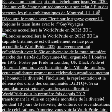
Londres accueillera la WorldPride en 2032! 🏳️‍🌈 L