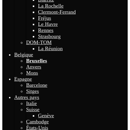
La Rochelle
Clermont-Ferrand
Fréjus
Le Havre
Rennes
Strasbourg
DOM-TOM
La Réunion
Belgique
Bruxelles
Anvers
Mons
Espagne
Barcelone
Sitges
Autres pays
Italie
Suisse
Genève
Cambodge
États-Unis