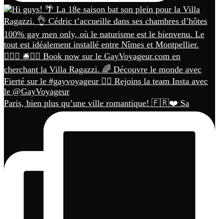
Paris, bien plus qu’une ville romantique! 🇫🇷❤️ Sa