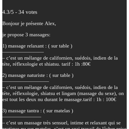
4.3/5 - 34 votes
Bonjour je présente Alex,
je propose 3 massages:
1) massage relaxant : ( sur table )
————————
– c’est un mélange de californien, suédois, indien de la
tète, réflexologie et shiatsu. tarif : 1h :80€
2) massage naturiste : ( sur table )
—————————
– c’est un mélange de californien, suédois, indien de la
tète, réflexologie, shiatsu et lingam (massage du sexe), on
est tout les deux nu durant le massage.tarif : 1h : 100€
3) massage tantra : ( sur matelas )
———————–
– c’est un massage très sensuel, intime et relaxant qui se
pratique nu sur matelas. c’est un vrai travail de lâcher prise