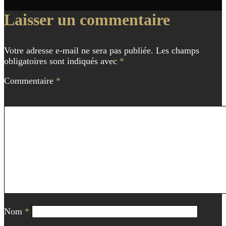
Navigation
Laisser un commentaire
de
l'article
Votre adresse e-mail ne sera pas publiée.
Les champs
obligatoires sont indiqués avec
*
Commentaire
*
Nom
*