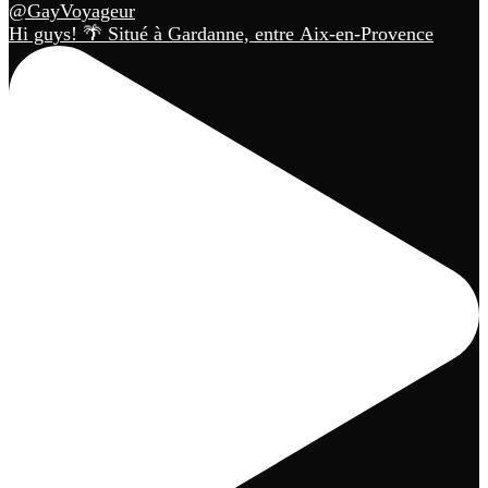
Hi guys! 🌴 Situé à Gardanne, entre Aix-en-Provence