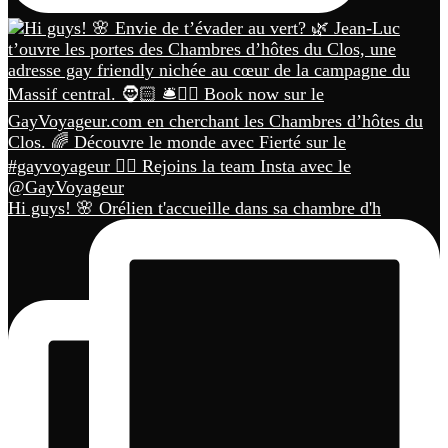
Hi guys! 🌸 Orélien t'accueille dans sa chambre d'h