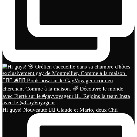
Hi guys! Nouveauté 🏳️‍🌈 Claude et Mario, deux Chti