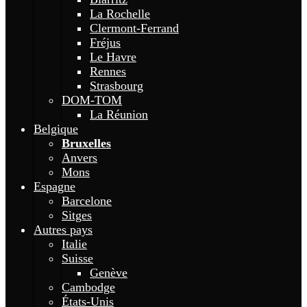
La Rochelle
Clermont-Ferrand
Fréjus
Le Havre
Rennes
Strasbourg
DOM-TOM
La Réunion
Belgique
Bruxelles
Anvers
Mons
Espagne
Barcelone
Sitges
Autres pays
Italie
Suisse
Genève
Cambodge
États-Unis