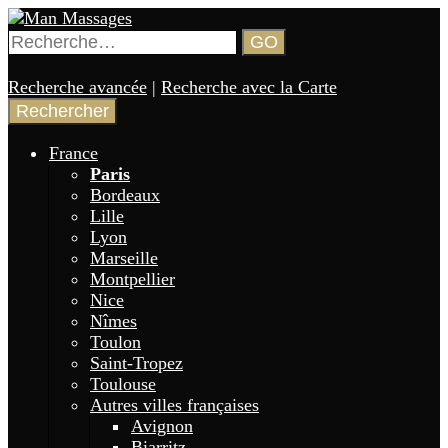
Aller
au
Rechercher :
GO
contenu
Annuaire de gay massages en France 🏳️‍🌈
Man Massages
principal
Recherche avancée
|
Recherche avec la Carte
France
Paris
Bordeaux
Lille
Lyon
Marseille
Montpellier
Nice
Nîmes
Toulon
Saint-Tropez
Toulouse
Autres villes françaises
Avignon
Biarritz