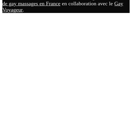
de gay massages en France
en collaboration avec le
Gay
Voyageur
.