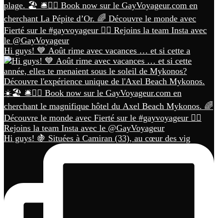
Hi guys! 💙 Août rime avec vacances … et si cette a
Hi guys! 🍇 Situées à Camiran (33), au cœur des vig