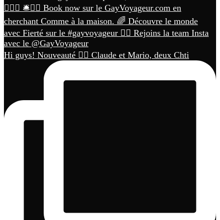
Hi guys! Nouveauté 🏳️‍🌈 Claude et Mario, deux Chti