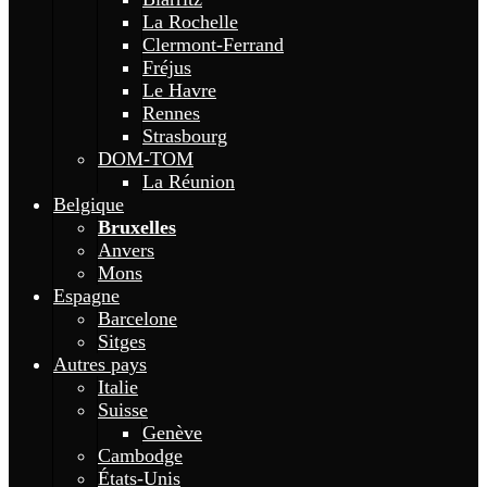
La Rochelle
Clermont-Ferrand
Fréjus
Le Havre
Rennes
Strasbourg
DOM-TOM
La Réunion
Belgique
Bruxelles
Anvers
Mons
Espagne
Barcelone
Sitges
Autres pays
Italie
Suisse
Genève
Cambodge
États-Unis