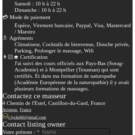
Samedi : 10 h à 22 h
Dimanche : 10 h à 22 h
💳 Mode de paiement
Espèce, Virement bancaire, Paypal, Visa, Mastercard
/ Maestro
🚿 Agréments
Climatiseur, Cocktails de bienvenue, Douche privée,
Parking, Prolonger le massage, Wifi
👨🏻‍🎓 Certification
J'ai suivi des cours officiels aux Pays-Bas (Sorag-
Academie) et à Montpellier (Tenaman) qui sont
certifiés. Et dans ma formation de naturopathe
(Académie Européenne de la naturopathie) il y avait
plusieurs formations de massages.
Contactez ce masseur
4 Chemin de l'Estel, Castillon-du-Gard, France
,
Avignon
France
r.lycke66@gmail.com
Contact listing owner
Votre prénom :
*