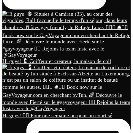
Hi guys! 💈 Coiffeur et créateur, la maison de coif
Hi guys! 🏳️‍🌈 Pour une semaine ou pour un court sé