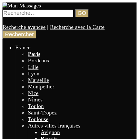
Aller
au
Rechercher :
GO
contenu
Annuaire de gay massages en France 🏳️‍🌈
Man Massages
principal
Recherche avancée
|
Recherche avec la Carte
France
Paris
Bordeaux
Lille
Lyon
Marseille
Montpellier
Nice
Nîmes
Toulon
Saint-Tropez
Toulouse
Autres villes françaises
Avignon
Biarritz