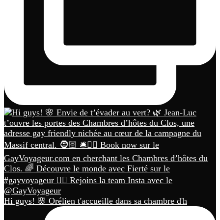
Hi guys! 🌸 Orélien t'accueille dans sa chambre d'h