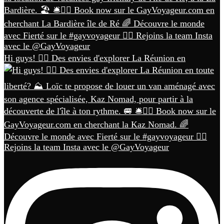
Hi guys! 🏳️‍🌈 Des envies d'explorer La Réunion en