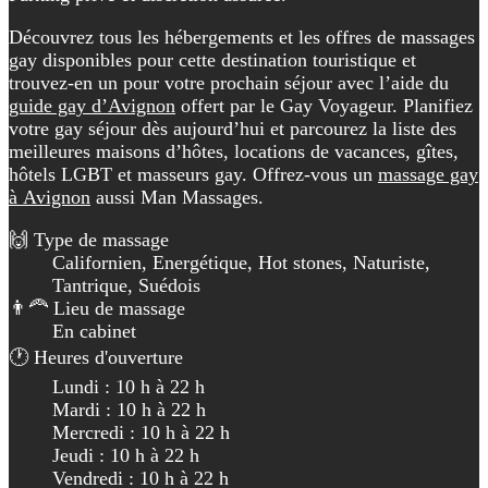
Découvrez tous les hébergements et les offres de massages
gay disponibles pour cette destination touristique et
trouvez-en un pour votre prochain séjour avec l’aide du
guide gay d’Avignon
offert par le Gay Voyageur. Planifiez
votre gay séjour dès aujourd’hui et parcourez la liste des
meilleures maisons d’hôtes, locations de vacances, gîtes,
hôtels LGBT et masseurs gay. Offrez-vous un
massage gay
à Avignon
aussi Man Massages.
🙌 Type de massage
Californien, Energétique, Hot stones, Naturiste,
Tantrique, Suédois
👨‍🦰 Lieu de massage
En cabinet
🕐 Heures d'ouverture
Lundi : 10 h à 22 h
Mardi : 10 h à 22 h
Mercredi : 10 h à 22 h
Jeudi : 10 h à 22 h
Vendredi : 10 h à 22 h