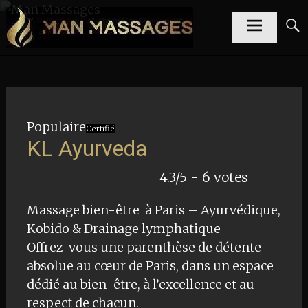
Aller
Annuaire de
Man
au
gay
massages en
Massages
contenu
France
principal
Populaire
Certifié
KL Ayurveda
4.3/5 - 6 votes
Massage bien-être à Paris – Ayurvédique,
Kobido & Drainage lymphatique
Offrez-vous une parenthèse de détente
absolue au cœur de Paris, dans un espace
dédié au bien-être, à l’excellence et au
respect de chacun.