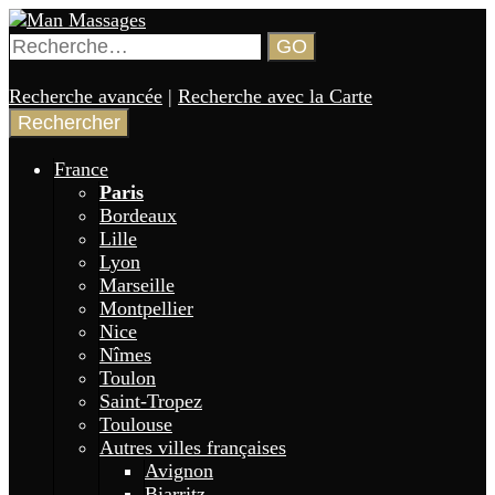
Aller
au
Rechercher :
GO
contenu
Annuaire de gay massages en France 🏳️‍🌈
Man Massages
principal
Recherche avancée
|
Recherche avec la Carte
France
Paris
Bordeaux
Lille
Lyon
Marseille
Montpellier
Nice
Nîmes
Toulon
Saint-Tropez
Toulouse
Autres villes françaises
Avignon
Biarritz