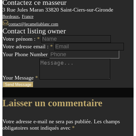
Contactez ce masseur
3 Rue Jules Maran 33820 Saint-Ciers-sur-Gironde
,
Bordeaux
France
contact@lecameliablanc.com
Contact listing owner
Votre prénom :
*
Votre adresse email :
*
Your Phone Number
Your Message
*
Send Message
Navigation
Laisser un commentaire
de
l'article
Votre adresse e-mail ne sera pas publiée.
Les champs
obligatoires sont indiqués avec
*