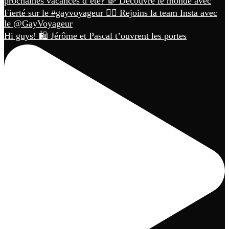
Hi guys! 🛍️ Jérôme et Pascal t’ouvrent les portes