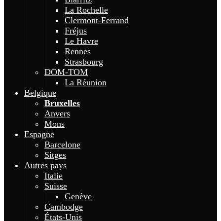
La Rochelle
Clermont-Ferrand
Fréjus
Le Havre
Rennes
Strasbourg
DOM-TOM
La Réunion
Belgique
Bruxelles
Anvers
Mons
Espagne
Barcelone
Sitges
Autres pays
Italie
Suisse
Genève
Cambodge
États-Unis