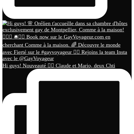
Hi guys! Nouveauté 🏳️‍🌈 Claude et Mario, deux Chti