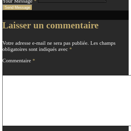
Your Message
*
Send Message
Navigation
Laisser un commentaire
de
l'article
Votre adresse e-mail ne sera pas publiée.
Les champs
obligatoires sont indiqués avec
*
Commentaire
*