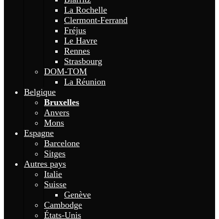
La Rochelle
Clermont-Ferrand
Fréjus
Le Havre
Rennes
Strasbourg
DOM-TOM
La Réunion
Belgique
Bruxelles
Anvers
Mons
Espagne
Barcelone
Sitges
Autres pays
Italie
Suisse
Genève
Cambodge
États-Unis