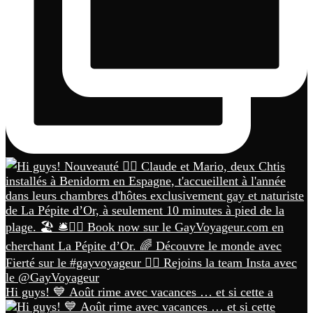
Hi guys! 💙 Août rime avec vacances … et si cette a