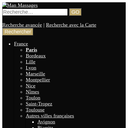
Aller
au
Rechercher :
GO
contenu
Annuaire de gay massages en France 🏳️‍🌈
Man Massages
principal
Recherche avancée
|
Recherche avec la Carte
France
Paris
Bordeaux
Lille
Lyon
Marseille
Montpellier
Nice
Nîmes
Toulon
Saint-Tropez
Toulouse
Autres villes françaises
Avignon
Biarritz