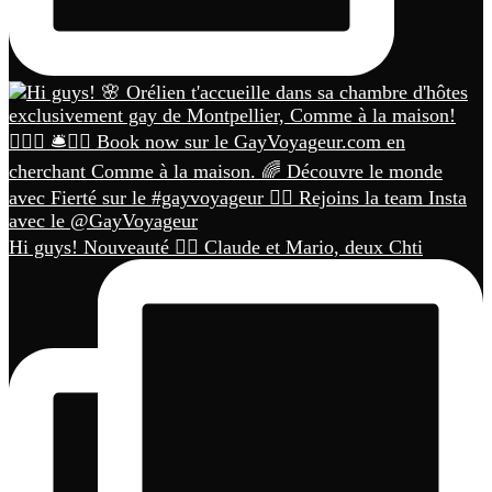
Hi guys! Nouveauté 🏳️‍🌈 Claude et Mario, deux Chti