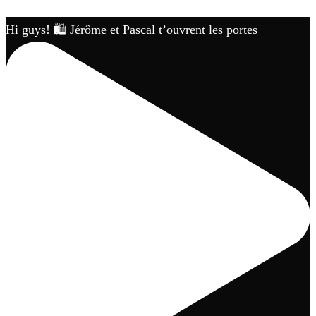
Hi guys! 🛍️ Jérôme et Pascal t’ouvrent les portes