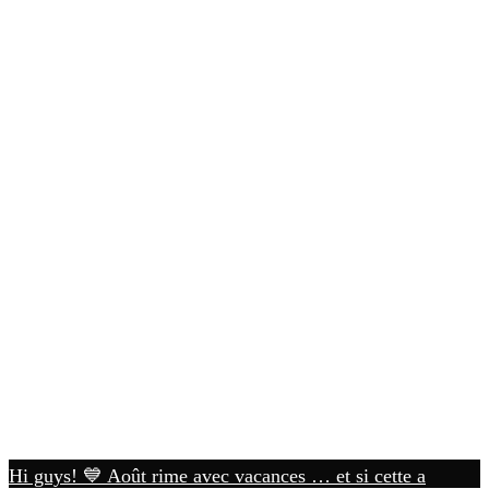
Hi guys! 💙 Août rime avec vacances … et si cette a