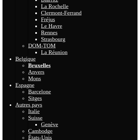
La Rochelle
Clermont-Ferrand
Fréjus
Le Havre
Rennes
Strasbourg
DOM-TOM
La Réunion
Belgique
Bruxelles
Anvers
Mons
Espagne
Barcelone
Sitges
Autres pays
Italie
Suisse
Genève
Cambodge
États-Unis