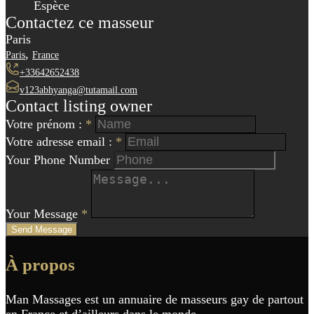
Espèce
Contactez ce masseur
Paris
,
Paris
France
+33642652438
v123abhyanga@tutamail.com
Contact listing owner
Votre prénom :
*
Votre adresse email :
*
Your Phone Number
Your Message
*
Send Message
Navigation
À propos
de
l'article
Man Massages est un annuaire de masseurs gay de partout
en France et d’ailleurs dans le monde.