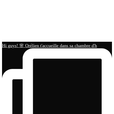
Hi guys! 🌸 Orélien t'accueille dans sa chambre d'h