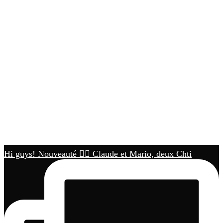
Hi guys! Nouveauté 🏳️‍🌈 Claude et Mario, deux Chti