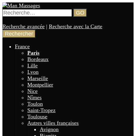
Aller
au
Rechercher :
GO
contenu
Annuaire de gay massages en France 🏳️‍🌈
Man Massages
principal
Recherche avancée
|
Recherche avec la Carte
France
Paris
Bordeaux
Lille
Lyon
Marseille
Montpellier
Nice
Nîmes
Toulon
Saint-Tropez
Toulouse
Autres villes françaises
Avignon
Biarritz