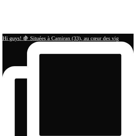
Hi guys! 🍇 Situées à Camiran (33), au cœur des vig