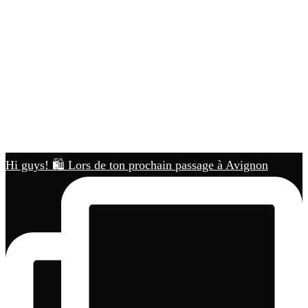
Hi guys! 🛍️ Lors de ton prochain passage à Avignon