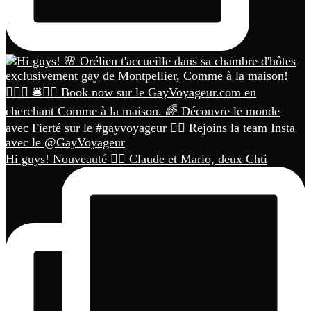
Hi guys! Nouveauté 🏳️‍🌈 Claude et Mario, deux Chti