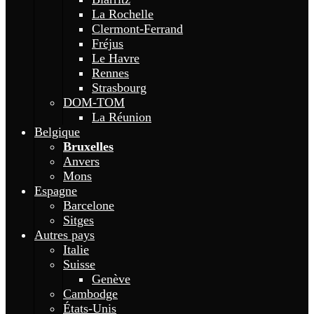
La Rochelle
Clermont-Ferrand
Fréjus
Le Havre
Rennes
Strasbourg
DOM-TOM
La Réunion
Belgique
Bruxelles
Anvers
Mons
Espagne
Barcelone
Sitges
Autres pays
Italie
Suisse
Genève
Cambodge
États-Unis