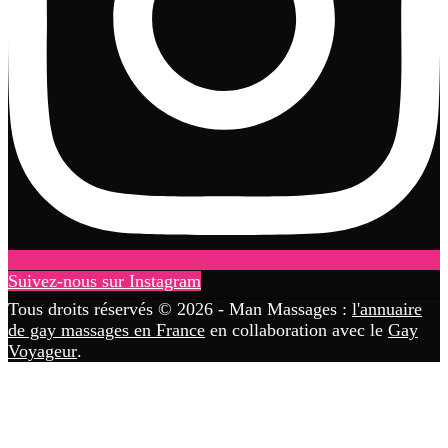
Suivez-nous sur Instagram
Tous droits réservés © 2026 - Man Massages :
l'annuaire
de gay massages en France
en collaboration avec le
Gay
Voyageur
.