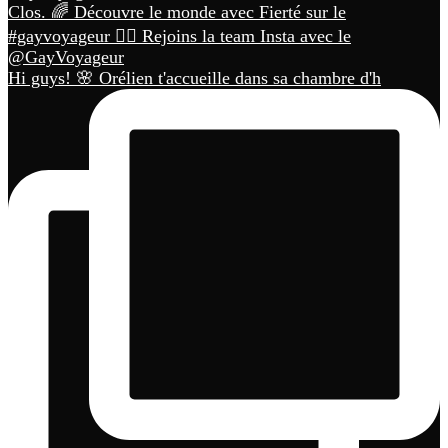
Hi guys! 🌸 Orélien t'accueille dans sa chambre d'h