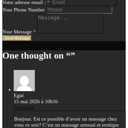
Votre adresse email :
*
Your Phone Number
Your Message
*
Send Message
Navigation
One thought on “
”
de
l'article
Egid
15 mai 2026 à 10h16
Permalink
Bonjour. Est ce possible d’avoir un massage chez
vous ce soir? C’est un massage sensual et erotique