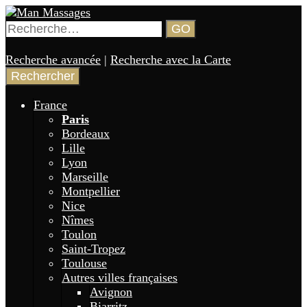
Aller
au
Rechercher :
GO
contenu
Annuaire de gay massages en France 🏳️‍🌈
Man Massages
principal
Recherche avancée
|
Recherche avec la Carte
France
Paris
Bordeaux
Lille
Lyon
Marseille
Montpellier
Nice
Nîmes
Toulon
Saint-Tropez
Toulouse
Autres villes françaises
Avignon
Biarritz