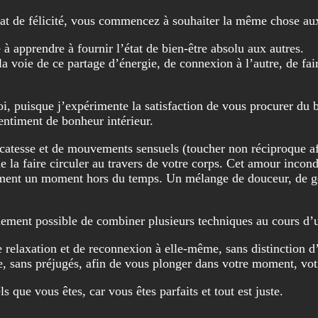
tat de félicité, vous commencez à souhaiter la même chose au
é à apprendre à fournir l’état de bien-être absolu aux autres.
la voie de ce partage d’énergie, de connexion à l’autre, de fair
, puisque j’expérimente la satisfaction de vous procurer du b
sentiment de bonheur intérieur.
licatesse et de mouvements sensuels (toucher non réciproque 
de la faire circuler au travers de votre corps. Cet amour inco
 moment un moment hors du temps. Un mélange de douceur, de gé
alement possible de combiner plusieurs techniques au cours d’
relaxation et de reconnexion à elle-même, sans distinction d’â
nce, sans préjugés, afin de vous plonger dans votre moment, vo
s que vous êtes, car vous êtes parfaits et tout est juste.