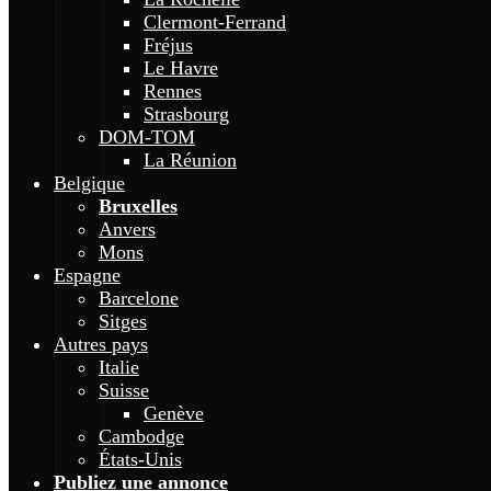
Clermont-Ferrand
Fréjus
Le Havre
Rennes
Strasbourg
DOM-TOM
La Réunion
Belgique
Bruxelles
Anvers
Mons
Espagne
Barcelone
Sitges
Autres pays
Italie
Suisse
Genève
Cambodge
États-Unis
Publiez une annonce