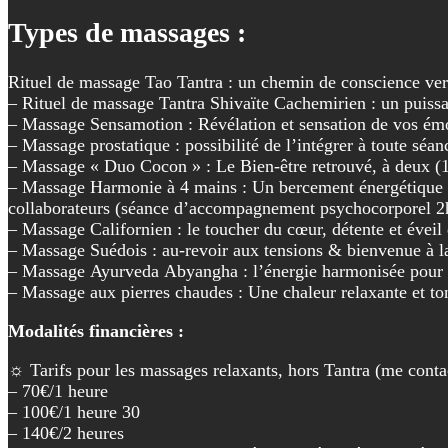
Types de massages :
Rituel de massage Tao Tantra : un chemin de conscience vers
– Rituel de massage Tantra Shivaïte Cachemirien : un puissa
– Massage Sensamotion : Révélation et sensation de vos émo
– Massage prostatique : possibilité de l’intégrer à toute s
– Massage « Duo Cocon » : Le Bien-être retrouvé, à deux (
– Massage Harmonie à 4 mains : Un bercement énergétique re
collaborateurs (séance d’accompagnement psychocorporel 2h
– Massage Californien : le toucher du cœur, détente et éveil
– Massage Suédois : au-revoir aux tensions & bienvenue à la
– Massage Ayurveda Abyangha : l’énergie harmonisée pour 
– Massage aux pierres chaudes : Une chaleur relaxante et to
Modalités financières :
☼ Tarifs pour les massages relaxants, hors Tantra (me contac
– 70€/1 heure
– 100€/1 heure 30
– 140€/2 heures