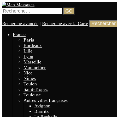
Aller
au
Rechercher :
GO
contenu
Annuaire de gay massages en France 🏳️‍🌈
Man Massages
principal
Recherche avancée
|
Recherche avec la Carte
France
Paris
Bordeaux
Lille
Lyon
Marseille
Montpellier
Nice
Nîmes
Toulon
Saint-Tropez
Toulouse
Autres villes françaises
Avignon
Biarritz
La Rochelle