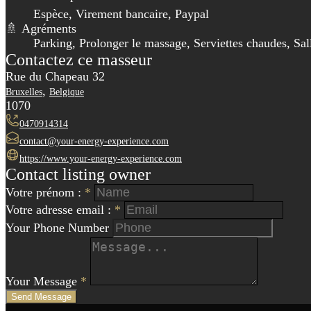
Espèce, Virement bancaire, Paypal
🚿 Agréments
Parking, Prolonger le massage, Serviettes chaudes, Sal
Contactez ce masseur
Rue du Chapeau 32
,
Bruxelles
Belgique
1070
0470914314
contact@your-energy-experience.com
https://www.your-energy-experience.com
Contact listing owner
Votre prénom :
*
Votre adresse email :
*
Your Phone Number
Your Message
*
Send Message