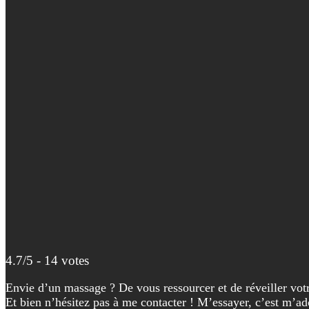
4.7/5 - 14 votes
Envie d’un massage ? De vous ressourcer et de réveiller vot
Et bien n’hésitez pas à me contacter ! M’essayer, c’est m’ad