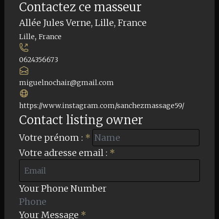
Contactez ce masseur
Leaflet
| ©
OpenStreetMap
contributors
Allée Jules Verne, Lille, France
+
,
Lille
France
−
0624356673
miguelnochair@gmail.com
https://www.instagram.com/sanchezmassage59/
Contact listing owner
Votre prénom :
*
Votre adresse email :
*
Your Phone Number
Your Message
*