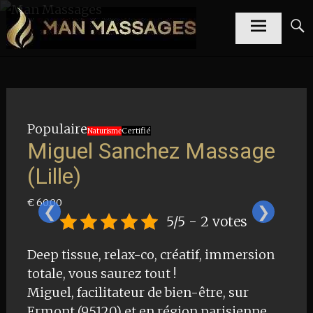
Aller
Annuaire de
Man
au
gay
massages en
Massages
contenu
France
principal
Populaire
Certifié
Naturisme
Miguel Sanchez Massage
(Lille)
€ 60.00
❮
❯
5/5 - 2 votes
Deep tissue, relax-co, créatif, immersion
totale, vous saurez tout !
Miguel, facilitateur de bien-être, sur
Ermont (95120) et en région parisienne,