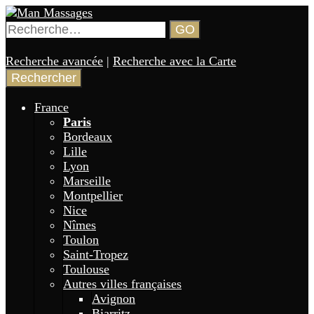
Aller
au
Rechercher :
GO
contenu
Annuaire de gay massages en France 🏳️‍🌈
Man Massages
principal
Recherche avancée
|
Recherche avec la Carte
France
Paris
Bordeaux
Lille
Lyon
Marseille
Montpellier
Nice
Nîmes
Toulon
Saint-Tropez
Toulouse
Autres villes françaises
Avignon
Biarritz