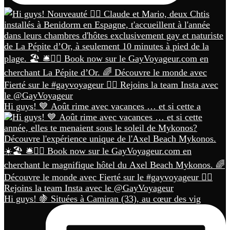
Hi guys! 💙 Août rime avec vacances … et si cette a
Hi guys! 🍇 Situées à Camiran (33), au cœur des vig