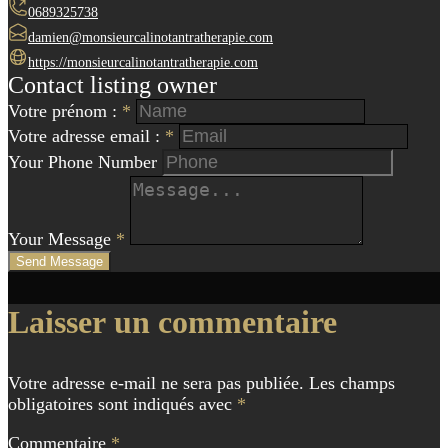
0689325738
damien@monsieurcalinotantratherapie.com
https://monsieurcalinotantratherapie.com
Contact listing owner
Votre prénom :
*
Votre adresse email :
*
Your Phone Number
Your Message
*
Send Message
Navigation
Laisser un commentaire
de
l'article
Votre adresse e-mail ne sera pas publiée.
Les champs
obligatoires sont indiqués avec
*
Commentaire
*