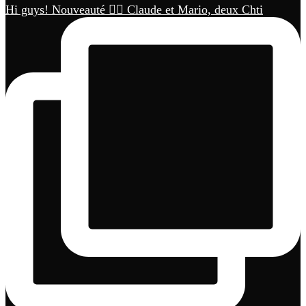
Hi guys! Nouveauté 🏳️‍🌈 Claude et Mario, deux Chti