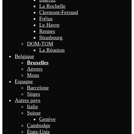
La Rochelle
Clermont-Ferrand
Fréjus
Le Havre
Rennes
Strasbourg
DOM-TOM
La Réunion
Belgique
Bruxelles
Anvers
Mons
Espagne
Barcelone
Sitges
Autres pays
Italie
Suisse
Genève
Cambodge
États-Unis