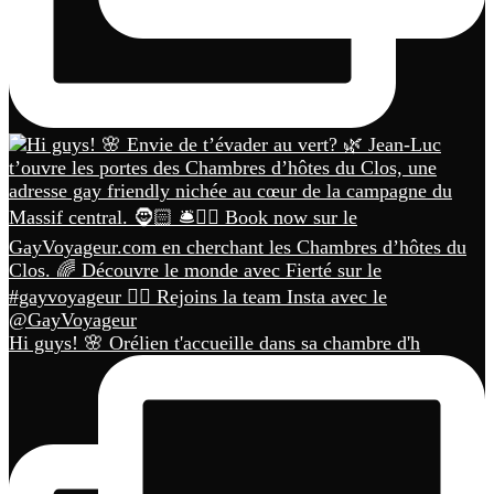
Hi guys! 🌸 Orélien t'accueille dans sa chambre d'h